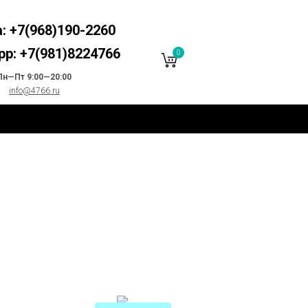
: +7(968)190-2260
p: +7(981)8224766
0
Пн—Пт 9:00—20:00
info@4766.ru