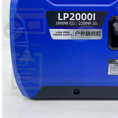
Электрика
Запасные части Webasto | Spare parts
Для воздушных отопителей
AirTop 2000/S/ST/STC
AirTop 3500/5000/3500ST / 5000ST/Ev
Airtop Evo 40/55
Для жидкостных отопителей
Thermo 230 / 300 / 350 / DW 230 / DW
Thermo 50
Thermo 90/S/ST/Pro
Thermo E200 / E320
Thermo Top E/C/Z
Thermo Top Evo 4/5
Thermo Top V / VEvo
Отопители воздушные | Air heaters
Отопители жидкостные | Liquid heaters
Судовые комплекты | Ship kits
Судовой комплект отопителя Webasto Air 
Судовой комплект отопителя Webasto Air T
Эхолоты Garmin
Eberspacher
Диагностическое оборудование
Отопители воздушные | Air heaters
D1L