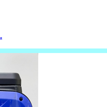
ия
ом
uipment