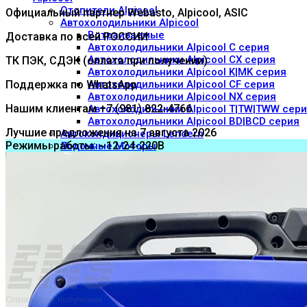
Отопители Alpicool
Официальный партнер Webasto, Alpicool, ASIC
Автохолодильники Alpicool
Встраиваемые
Доставка по всей РОССИИ
Автохолодильники Alpicool C серия
Автохолодильники Alpicool CX серия
ТК ПЭК, СДЭК (оплата при получении)
Автохолодильники Alpicool K|MK серия
Поддержка по WhatsApp
Автохолодильники Alpicool CF серия
Автохолодильники Alpicool NX серия
Нашим клиентам +7 (981) 822-4766
Автохолодильники Alpicool T|TW|TWW сер
Автохолодильники Alpicool BD|BCD серия
Лучшие предложения на 7 августа 2026
Автокондиционеры Lendern
Режимы работы: ~12-24-220В
Лодочные Моторы
Webasto
Воздушные отопители | Air heaters
Отопители Жидкостные | Liquid Heaters
Предпусковой прогрев двигателя с салон
Предпусковой прогрев двигателя
Диагностическое оборудование | Diagnostic eq
Дополнительные опции | Additional option
Воздушная система
Выхлопная система
Жидкостная система
Катера / Яхты
Кронштейны
Топливная система