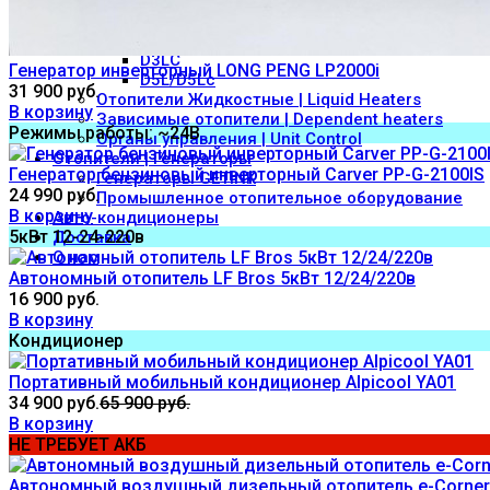
Airtronic D2/D4
D1LC/D1LCcom-t/D1LE
D3L
D3LC
Генератор инверторный LONG PENG LP2000i
D5L/D5Lc
31 900 руб.
Отопители Жидкостные | Liquid Heaters
В корзину
Зависимые отопители | Dependent heaters
Режимы работы: ~24В
Органы управления | Unit Control
Отопители | Генераторы
Генератор бензиновый инверторный Carver PP-G-2100IS
Генераторы GETINK
24 990 руб.
Промышленное отопительное оборудование
В корзину
Авто-кондиционеры
5кВт 12-24-220в
Доставка
O нас
Автономный отопитель LF Bros 5кВт 12/24/220в
16 900 руб.
В корзину
Кондиционер
Портативный мобильный кондиционер Alpicool YA01
34 900 руб.
65 900 руб.
В корзину
НЕ ТРЕБУЕТ АКБ
Автономный воздушный дизельный отопитель e-Corner 