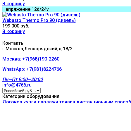
В корзину
Напряжение 12d/24v
Webasto Thermo Pro 90 (дизель)
199 000 руб.
В корзину
Контакты
г.Москва,Леснорядский,д.18/2
Москва: +7(968)190-2260
WhatsApp: +7(981)8224766
Пн—Пт 9:00—20:00
info@4766.ru
Категории оборудования
Договор купли-продажи товара дистанционным спосо
Отопители | Лебедки | SUP-доски
Игровые приставки и цифровая техника