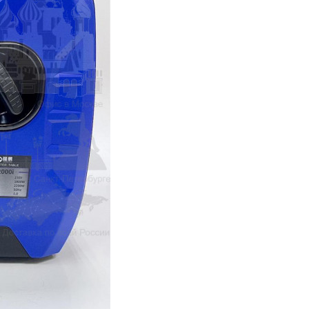
o 3900 / 5500
 300 / DW 350
Top 2000ST
op Evo 40/55