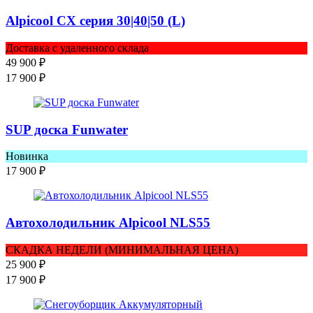
Alpicool CX серия 30|40|50 (L)
Доставка с удаленного склада
49 900
₽
17 900
₽
SUP доска Funwater
Новинка
17 900
₽
Автохолодильник Alpicool NLS55
СКАДКА НЕДЕЛИ (МИНИМАЛЬНАЯ ЦЕНА)
25 900
₽
17 900
₽