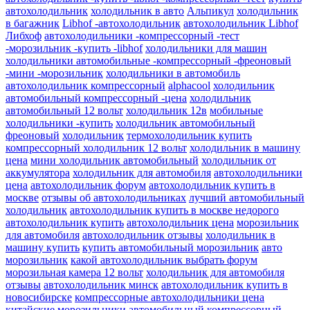
автохолодильник
холодильник в авто
Альпикул
холодильник
в багажник
Libhof -автохолодильник
автохолодильник Libhof
Либхоф
автохолодильники -компрессорный -тест
-морозильник -купить -libhof
холодильники для машин
холодильники автомобильные -компрессорный -фреоновый
-мини -морозильник
холодильники в автомобиль
автохолодильник компрессорный
alphacool
холодильник
автомобильный компрессорный -цена
холодильник
автомобильный 12 вольт
холодильник 12в
мобильные
холодильники -купить
холодильник автомобильный
фреоновый
холодильник
термохолодильник купить
компрессорный холодильник 12 вольт
холодильник в машину
цена
мини холодильник автомобильный
холодильник от
аккумулятора
холодильник для автомобиля
автохолодильники
цена
автохолодильник форум
автохолодильник купить в
москве
отзывы об автохолодильниках
лучший автомобильный
холодильник
автохолодильник купить в москве недорого
автохолодильник купить
автохолодильник цена
морозильник
для автомобиля
автохолодильник отзывы
холодильник в
машину купить
купить автомобильный морозильник
авто
морозильник
какой автохолодильник выбрать форум
морозильная камера 12 вольт
холодильник для автомобиля
отзывы
автохолодильник минск
автохолодильник купить в
новосибирске
компрессорные автохолодильники цена
китайские морозильники
автомобильный компрессорный