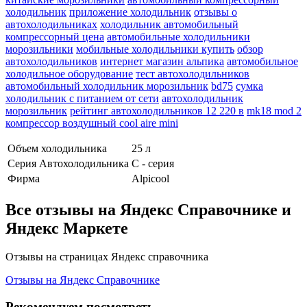
холодильник
приложение холодильник
отзывы о
автохолодильниках
холодильник автомобильный
компрессорный цена
автомобильные холодильники
морозильники
мобильные холодильники купить
обзор
автохолодильников
интернет магазин альпика
автомобильное
холодильное оборудование
тест автохолодильников
автомобильный холодильник морозильник
bd75
сумка
холодильник с питанием от сети
автохолодильник
морозильник
рейтинг автохолодильников 12 220 в
mk18 mod 2
компрессор воздушный cool aire mini
Объем холодильника
25 л
Серия Автохолодильника
С - серия
Фирма
Alpicool
Все отзывы на Яндекс Справочнике и
Яндекс Маркете
Отзывы на страницах Яндекс справочника
Отзывы на Яндекс Справочнике
Рекомендуем посмотреть