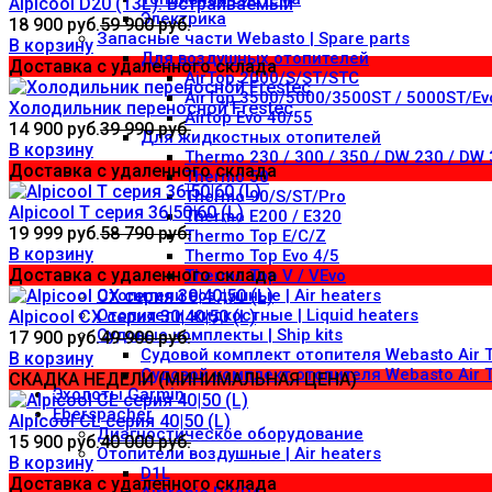
Alpicool D20 (13L). Встраиваемый
Электрика
18 900 руб.
59 900 руб.
Запасные части Webasto | Spare parts
В корзину
Для воздушных отопителей
Доставка с удаленного склада
AirTop 2000/S/ST/STC
AirTop 3500/5000/3500ST / 5000ST/Ev
Холодильник переносной Frestec
Airtop Evo 40/55
14 900 руб.
39 990 руб.
Для жидкостных отопителей
В корзину
Thermo 230 / 300 / 350 / DW 230 / DW
Доставка с удаленного склада
Thermo 50
Thermo 90/S/ST/Pro
Alpicool T серия 36|50|60 (L)
Thermo E200 / E320
19 999 руб.
58 790 руб.
Thermo Top E/C/Z
В корзину
Thermo Top Evo 4/5
Доставка с удаленного склада
Thermo Top V / VEvo
Отопители воздушные | Air heaters
Отопители жидкостные | Liquid heaters
Alpicool CX серия 30|40|50 (L)
Судовые комплекты | Ship kits
17 900 руб.
49 900 руб.
Судовой комплект отопителя Webasto Air 
В корзину
Судовой комплект отопителя Webasto Air T
СКАДКА НЕДЕЛИ (МИНИМАЛЬНАЯ ЦЕНА)
Эхолоты Garmin
Eberspacher
Alpicool CL серия 40|50 (L)
Диагностическое оборудование
15 900 руб.
40 000 руб.
Отопители воздушные | Air heaters
В корзину
D1L
Доставка с удаленного склада