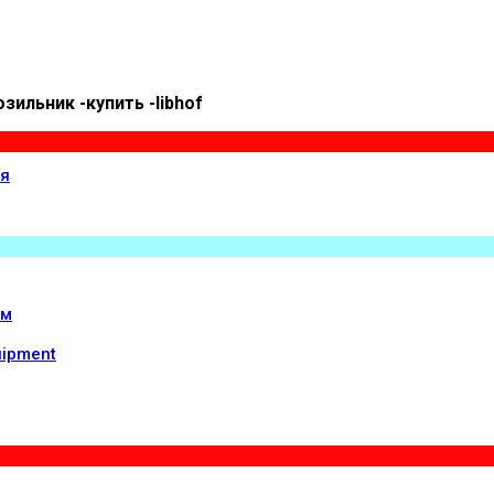
ильник -купить -libhof
ия
ом
uipment