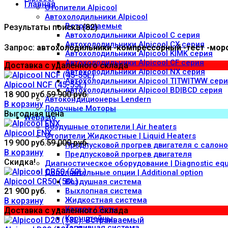
Главная
Отопители Alpicool
Автохолодильники Alpicool
Встраиваемые
Результаты поиска (82)
Автохолодильники Alpicool C серия
Автохолодильники Alpicool CX серия
Запрос:
автохолодильники -компрессорный -тест -мороз
Автохолодильники Alpicool K|MK серия
Автохолодильники Alpicool CF серия
Доставка с удаленного склада
Автохолодильники Alpicool NX серия
Автохолодильники Alpicool T|TW|TWW сер
Alpicool NCF (45-55L)
Автохолодильники Alpicool BD|BCD серия
18 900 руб.
59 900 руб.
Автокондиционеры Lendern
В корзину
Лодочные Моторы
Выгодная цена
Webasto
Воздушные отопители | Air heaters
Alpicool ENX
Отопители Жидкостные | Liquid Heaters
19 900 руб.
59 000 руб.
Предпусковой прогрев двигателя с салон
В корзину
Предпусковой прогрев двигателя
Скидка!
Диагностическое оборудование | Diagnostic eq
Дополнительные опции | Additional option
Alpicool СR50 (50L)
Воздушная система
21 900 руб.
Выхлопная система
Жидкостная система
В корзину
Катера / Яхты
Доставка с удаленного склада
Кронштейны
Топливная система