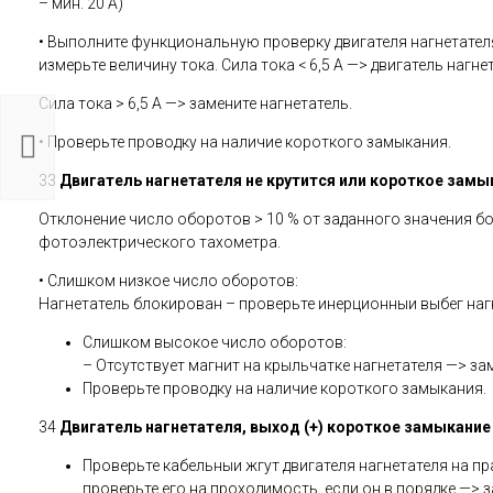
– мин. 20 А)
• Выполните функциональную проверку двигателя нагнетателя,
измерьте величину тока. Сила тока < 6,5 A —> двигатель нагн
Сила тока > 6,5 A —> замените нагнетатель.
Воздушный
нагнетатель
• Проверьте проводку на наличие короткого замыкания.
24В Airtronic
D4 (25 2114)
33
Двигатель нагнетателя не крутится или короткое замы
26 200 руб.
Отклонение число оборотов > 10 % от заданного значения бо
фотоэлектрического тахометра.
• Слишком низкое число оборотов:
Нагнетатель блокирован – проверьте инерционныи выбег нагне
Слишком высокое число оборотов:
– Отсутствует магнит на крыльчатке нагнетателя —> за
Проверьте проводку на наличие короткого замыкания.
34
Двигатель нагнетателя, выход (+) короткое замыкание
Проверьте кабельныи жгут двигателя нагнетателя на пр
проверьте его на проходимость, если он в порядке —> 