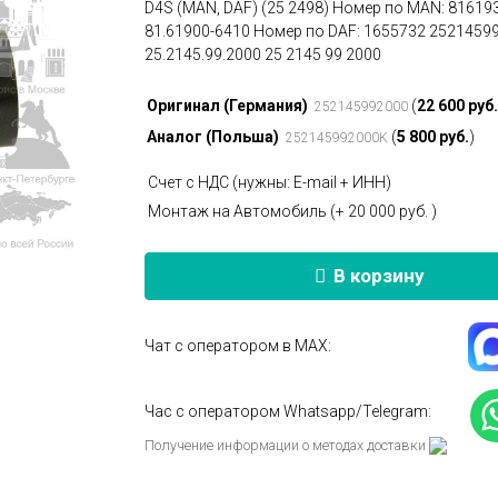
D4S (MAN, DAF) (25 2498) Номер по MAN: 81619
81.61900-6410 Номер по DAF: 1655732 2521459
25.2145.99.2000 25 2145 99 2000
Оригинал (Германия)
(
22 600 руб
252145992000
Аналог (Польша)
(
5 800 руб.
)
252145992000K
Счет c НДС (нужны: E-mail + ИНН)
Монтаж на Автомобиль (+
20 000 руб.
)
В корзину
Чат с оператором в МАХ:
Час с оператором Whatsapp/Telegram:
Получение информации о методах доставки