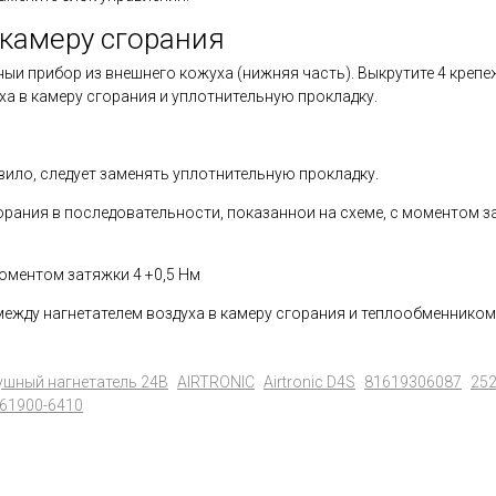
 камеру сгорания
ыи прибор из внешнего кожуха (нижняя часть). Выкрутите 4 крепеж
ха в камеру сгорания и уплотнительную прокладку.
авило, следует заменять уплотнительную прокладку.
орания в последовательности, показаннои на схеме, с моментом за
оментом затяжки 4 +0,5 Нм
между нагнетателем воздуха в камеру сгорания и теплообменником
ушный нагнетатель 24В
AIRTRONIC
Airtronic D4S
81619306087
25
.61900-6410