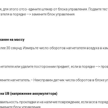
 для этого отсо- едините штекер от блока управления. Подаите тес
етателя в порядке —> замените блок управления.
кание на массу
лее 30 секунд. Измерьте число оборотов нагнетателя воздуха в к
тателя или удалите постороннии предмет, если в порядке —> прове
мените нагнетатель.– Неисправен датчик числа оборотов в блоке у
 на UB (напряжение аккумулятора)
авильность прокладки и на наличие повреждении, если все в поряд
замените блок управления.