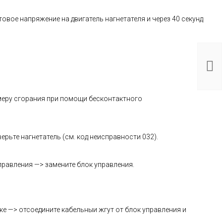
товое напряжение на двигатель нагнетателя и через 40 секунд
Горел
для
Airtro
В4
26 0
руб
амеру сгорания при помощи бесконтактного
рьте нагнетатель (см. код неисправности 032).
правления —> замените блок управления.
ке —> отсоедините кабельныи жгут от блок управления и