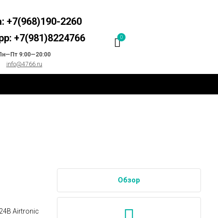
: +7(968)190-2260
p: +7(981)8224766
0
Пн—Пт 9:00—20:00
info@4766.ru
Обзор
4В Airtronic