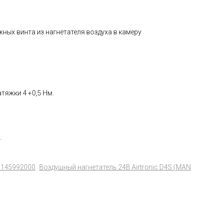
ных винта из нагнетателя воздуха в камеру
тяжки 4 +0,5 Нм.
.
2145992000
Воздушный нагнетатель 24В Airtronic D4S (MAN