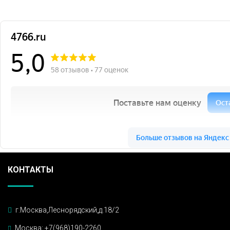
4766.ru на карте Москвы — Яндекс.Карты
КОНТАКТЫ
г.Москва,Леснорядский,д.18/2
Москва: +7(968)190-2260