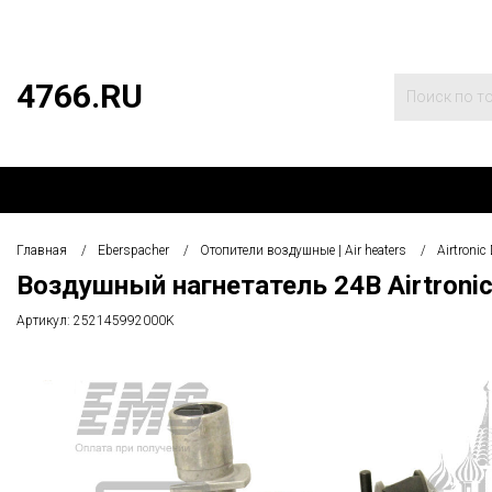
4766.RU
Главная
Eberspacher
Отопители воздушные | Air heaters
Airtronic
Воздушный нагнетатель 24В Airtronic
Артикул:
252145992000K