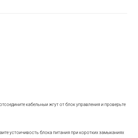
 отсоедините кабельныи жгут от блок управления и проверьте
аите устоичивость блока питания при коротких замыканиях