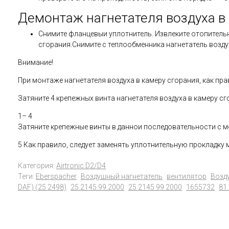
Демонтаж нагнетателя воздуха в
Снимите фланцевыи уплотнитель. Извлеките отопительн
сгорания.Снимите с теплообменника нагнетатель возду
Внимание!
При монтаже нагнетателя воздуха в камеру сгорания, как пр
Затяните 4 крепежных винта нагнетателя воздуха в камеру сг
1– 4
Затяните крепежные винты в даннои последовательности с м
5 Как правило, следует заменять уплотнительную прокладку 
Категория:
Airtronic D2/D4
Теги:
Eberspacher
Воздушный нагнетатель
вентилятор
Возд
DAF) (25 2498)
25.2145.99.2000
25 2145 99 2000
1655732
81