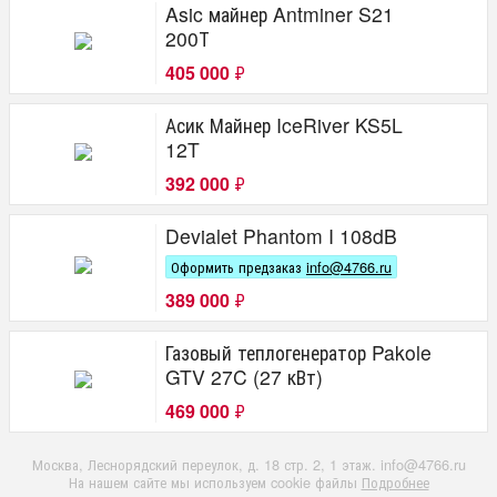
Asic майнер Antminer S21
200Т
405 000
₽
Асик Майнер IceRiver KS5L
12T
392 000
₽
Devialet Phantom I 108dB
Оформить предзаказ
info@4766.ru
389 000
₽
Газовый теплогенератор Pakole
GTV 27C (27 кВт)
469 000
₽
Москва, Леснорядский переулок, д. 18 стр. 2, 1 этаж. info@4766.ru
На нашем сайте мы используем cookie файлы
Подробнее