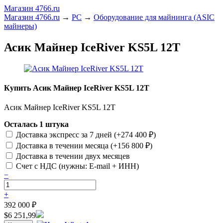
Магазин 4766.ru
Магазин 4766.ru
→
PC
→
Оборудование для майнинга (ASIC
майнеры)
Асик Майнер IceRiver KS5L 12T
Купить Асик Майнер IceRiver KS5L 12T
Асик Майнер IceRiver KS5L 12T
Осталась 1 штука
Доставка экспресс за 7 дней (+
274 400
₽
)
Доставка в течении месяца (+
156 800
₽
)
Доставка в течении двух месяцев
Счет c НДС (нужны: E-mail + ИНН)
−
+
392 000
₽
$6 251,99