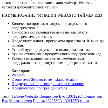
автомобиля при использовании минитаймера Webasto
является дополнительной опцией.
НАИМЕНОВАНИЕ ФУНКЦИИ WEBASTO ТАЙМЕР 1533
Количество программ запуска предпускового
подогревателя 3
Точность выставления времени начала работы
подогревателя до 1 мин.
Продолжительность программы прогрева от 10 мин. до
60 мин.
Ручной пуск предпускового подогревателя - да
Ручное отключение предпускового подогревателя - да
Режим вентиляции салона автомобиля (если
поддерживается предпусковым подогревателем) - да
Категории:
Webasto
Отопители Жидкостные | Liquid Heaters
Предпусковой прогрев двигателя с салоном
Предпусковой прогрев двигателя
Теги:
Таймер
Webasto
Thermo Top Evo
1301122C
Thermo Top
Evo
Мини-таймер
Панель
1322580A
1301122D
мини