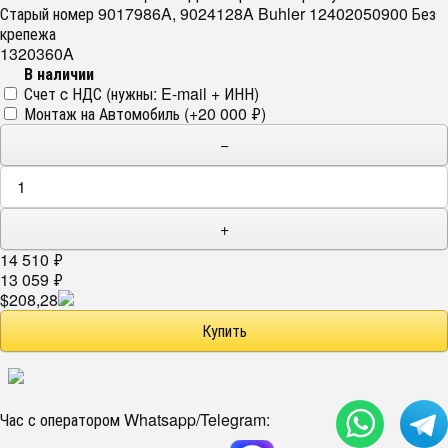
Старый номер 9017986A, 9024128A Buhler 12402050900 Без
крепежа
1320360A
В наличии
Счет c НДС (нужны: E-mail + ИНН)
Монтаж на Автомобиль (+
20 000
₽
)
−
+
14 510
₽
13 059
₽
$208,28
Час с оператором Whatsapp/Telegram: