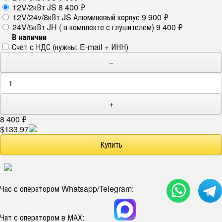
12V/2кВт JS
8 400
₽
12V/24v/8кВт JS Алюминевый корпус
9 900
₽
24V/5кВт JH ( в комплекте с глушителем)
9 400
₽
В наличии
Счет c НДС (нужны: E-mail + ИНН)
−
+
8 400
₽
$133,97
Час с оператором Whatsapp/Telegram:
Чат с оператором в МАХ: