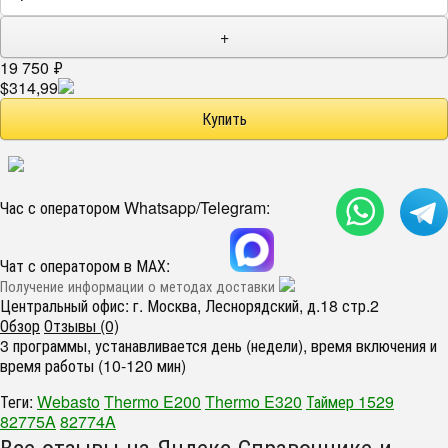
+
19 750
₽
$314,99
Час с оператором Whatsapp/Telegram:
Чат с оператором в МАХ:
Получение информации о методах доставки
Центральный офис: г. Москва, Леснорядский, д.18 стр.2
Обзор
Отзывы (0)
3 программы, устанавливается день (недели), время включения и
время работы (10-120 мин)
Теги:
Webasto
Thermo E200
Thermo E320
Таймер 1529
82775A
82774A
Все отзывы на Яндекс Справочнике и