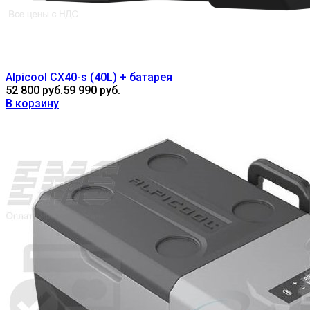
Alpicool CX40-s (40L) + батарея
52 800 руб.
59 990 руб.
В корзину