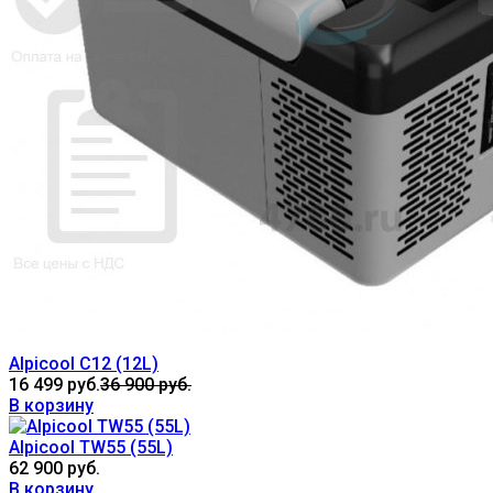
Airtronic D2/D4
D1LC/D1LCcom-t/D1LE
D3L
D3LC
D5L/D5Lc
Отопители Жидкостные | Liquid Heaters
Зависимые отопители | Dependent heaters
Органы управления | Unit Control
Отопители | Генераторы
Генераторы GETINK
Промышленное отопительное оборудование
Авто-кондиционеры
Доставка
O нас
Alpicool C12 (12L)
16 499 руб.
36 900 руб.
В корзину
Alpicool TW55 (55L)
62 900 руб.
В корзину