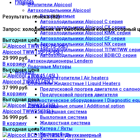
Главная
Отопители Alpicool
Автохолодильники Alpicool
Встраиваемые
Результаты поиска (82)
Автохолодильники Alpicool C серия
Автохолодильники Alpicool CX серия
Запрос:
холодильник автомобильный компрессорный 
Автохолодильники Alpicool K|MK серия
Автохолодильники Alpicool CF серия
Выгодная цена
Автохолодильники Alpicool NX серия
Автохолодильники Alpicool T|TW|TWW сер
Alpicool TWW (55-75-95L)
Автохолодильники Alpicool BD|BCD серия
29 999 руб.
Автокондиционеры Lendern
В корзину
Лодочные Моторы
Выгодная цена
Webasto
Воздушные отопители | Air heaters
Alpicool TWW45 (45L)
Отопители Жидкостные | Liquid Heaters
37 999 руб.
Предпусковой прогрев двигателя с салон
В корзину
Предпусковой прогрев двигателя
Выгодная цена
Диагностическое оборудование | Diagnostic eq
Дополнительные опции | Additional option
Alpicool TWW35 (35L)
Воздушная система
36 999 руб.
Выхлопная система
Жидкостная система
В корзину
Катера / Яхты
Выгодная цена
Кронштейны
Топливная система