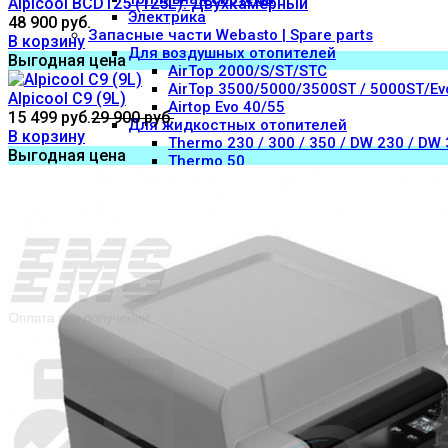
Alpicool BCD125 (125L). Двухкамерный
Электрика
48 900 руб.
Запасные части Webasto | Spare parts
В корзину
Для воздушных отопителей
Выгодная цена
AirTop 2000/S/ST/STC
AirTop 3500/5000/3500ST / 5000ST/Ev
Alpicool C9 (9L)
Airtop Evo 40/55
15 499 руб.
29 900 руб.
Для жидкостных отопителей
В корзину
Thermo 230 / 300 / 350 / DW 230 / DW
Выгодная цена
Thermo 50
Thermo 90/S/ST/Pro
Thermo E200 / E320
Thermo Top E/C/Z
Thermo Top Evo 4/5
Thermo Top V / VEvo
Отопители воздушные | Air heaters
Отопители жидкостные | Liquid heaters
Судовые комплекты | Ship kits
Судовой комплект отопителя Webasto Air 
Судовой комплект отопителя Webasto Air T
Эхолоты Garmin
Eberspacher
Диагностическое оборудование
Отопители воздушные | Air heaters
D1L