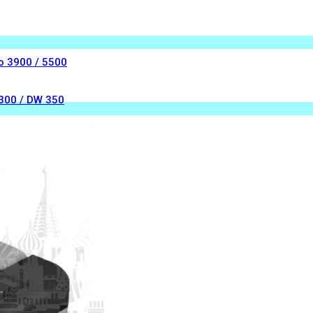
o 3900 / 5500
 300 / DW 350
Top 2000ST
op Evo 40/55