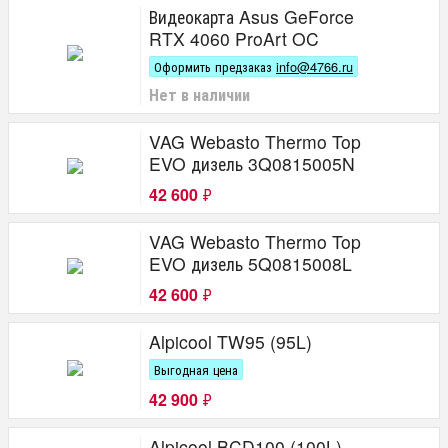
Видеокарта Asus GeForce
RTX 4060 ProArt OC
Оформить предзаказ
info@4766.ru
Нет в наличии
VAG Webasto Thermo Top
EVO дизель 3Q0815005N
42 600
₽
VAG Webasto Thermo Top
EVO дизель 5Q0815008L
42 600
₽
Alpicool TW95 (95L)
Выгодная цена
42 900
₽
Alpicool BCD100 (100L).