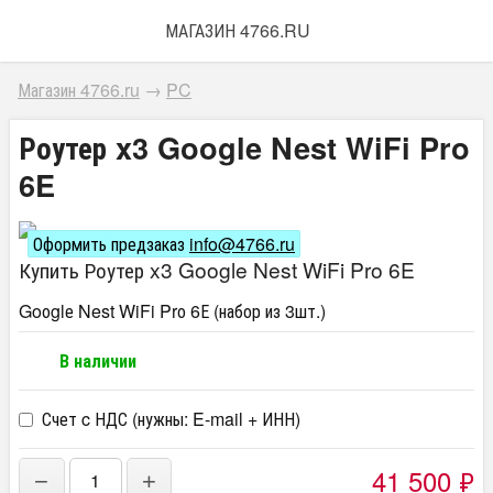
МАГАЗИН 4766.RU
Магазин 4766.ru
→
PC
Роутер x3 Google Nest WiFi Pro
6E
Оформить предзаказ
info@4766.ru
Купить Роутер x3 Google Nest WiFi Pro 6E
Goоglе Nest WiFi Prо 6Е (набор из 3шт.)
В наличии
Счет c НДС (нужны: E-mail + ИНН)
41 500
₽
−
+