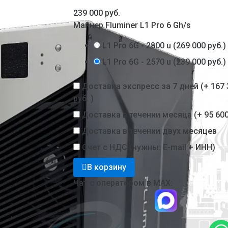
239 000 руб.
Майнер Fluminer L1 Pro 6 Gh/s
L1 Pro 6G - 2800 u
(
269 000 руб.
)
L1 Pro 6G - 2570 u
(
239 000 руб.
)
м
ipment
Доставка экспресс за 7 дней (+
167 
руб.
)
Доставка в течении месяца (+
95 600
Доставка в течении двух месяцев
Счет c НДС (нужны: E-mail + ИНН)
В корзину
Чат с оператором в МАХ:
 3900 / 5500