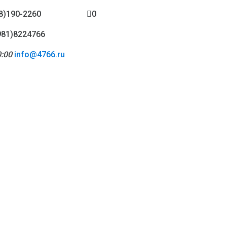
8)190-2260
0
981)8224766
:00
info@4766.ru