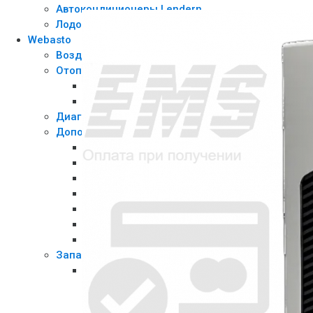
Автокондиционеры Lendern
Лодочные Моторы
Webasto
Воздушные отопители | Air heaters
Отопители Жидкостные | Liquid Heaters
Предпусковой прогрев двигателя с салоно
Предпусковой прогрев двигателя
Диагностическое оборудование | Diagnostic equ
Дополнительные опции | Additional option
Воздушная система
Выхлопная система
Жидкостная система
Катера / Яхты
Кронштейны
Топливная система
Электрика
Запасные части Webasto | Spare parts
Для воздушных отопителей
AirTop 2000/S/ST/STC
AirTop 3500/5000/3500ST / 5000ST/Evo