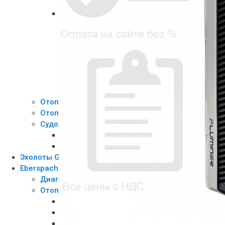
Airtop Evo 40/55
Для жидкостных отопителей
Thermo 230 / 300 / 350 / DW 230 / DW 
Thermo 50
Thermo 90/S/ST/Pro
Thermo E200 / E320
Thermo Top E/C/Z
Thermo Top Evo 4/5
Thermo Top V / VEvo
Отопители воздушные | Air heaters
Отопители жидкостные | Liquid heaters
Судовые комплекты | Ship kits
Судовой комплект отопителя Webasto Air T
Судовой комплект отопителя Webasto Air To
Эхолоты Garmin
Eberspacher
Диагностическое оборудование
Отопители воздушные | Air heaters
D1L
Airtronic D2/D4
D1LC/D1LCcom-t/D1LE