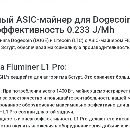
ный ASIC-майнер для Dogecoin 
оэффективность 0.233 J/Mh
га Dogecoin (DOGE) и Litecoin (LTC) с ASIC-майнером Fl
 Scrypt, обеспечивая максимальную производительност
Fluminer L1 Pro:
GH/s хешрейта для алгоритма Scrypt. Это означает бол
 При потреблении всего 1400 Вт, майнер демонстрирует
ах за электричество и повышайте рентабельность вашей 
рованное оборудование максимально эффективно для доб
 L1 Pro создан для этой задачи.
щность и энергоэффективность L1 Pro делают его идеа
 быстро окупить вложения в оборудование для добычи кр