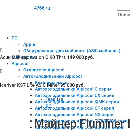
4766.ru
PC
Apple
Оборудование для майнинга (ASIC майнеры)
Асик майнер Avalon Q 90 Th/s
SUP-доски
149 000 руб.
Alpicool
Отопители Alpicool
Автохолодильники Alpicool
Встраиваемые
Iceriver KS7 Lite ASIC Miner
95 000 руб.
Автохолодильники Alpicool C серия
Автохолодильники Alpicool CX серия
Главная
Автохолодильники Alpicool K|MK серия
PC
Автохолодильники Alpicool CF серия
Автохолодильники Alpicool NX серия
Майнер Fluminer 
Автохолодильники Alpicool T|TW|TWW сери
Автохолодильники Alpicool BD|BCD серия