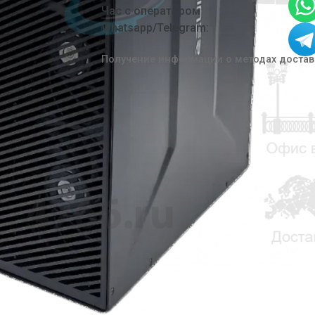
Час с оператором
Whatsapp/Telegram:
300 / DW 350
Получение информации о методах доста
op 2000ST
p Evo 40/55