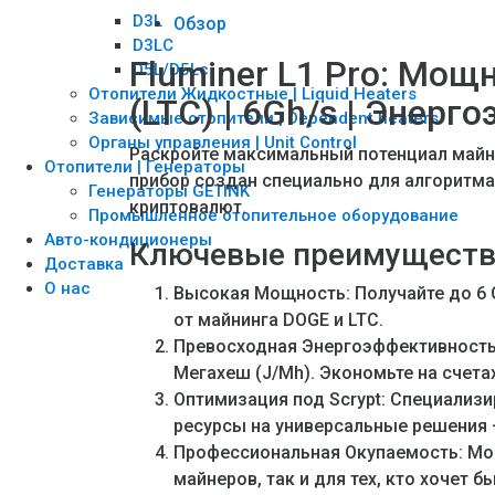
D3L
Обзор
D3LC
Fluminer L1 Pro: Мощ
D5L/D5Lc
Отопители Жидкостные | Liquid Heaters
(LTC) | 6Gh/s | Энерг
Зависимые отопители | Dependent heaters
Органы управления | Unit Control
Раскройте максимальный потенциал майнин
Отопители | Генераторы
прибор создан специально для алгоритма
Генераторы GETINK
криптовалют.
Промышленное отопительное оборудование
Авто-кондиционеры
Ключевые преимущества 
Доставка
O нас
Высокая Мощность: Получайте до 6 
от майнинга DOGE и LTC.
Превосходная Энергоэффективность:
Мегахеш (J/Mh). Экономьте на счет
Оптимизация под Scrypt: Специализи
ресурсы на универсальные решения –
Профессиональная Окупаемость: Мо
майнеров, так и для тех, кто хочет