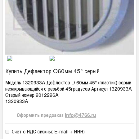
Купить Дефлектор O60мм 45° серый
Модель 1320933A Дефлектор D 60мм 45° (пластик) серый
незакрывающийся с резьбой 45градусов Артикул 1320933A
Старый номер 9012296A
1320933A
Оформить предзаказ
info@4766.ru
Счет c НДС (нужны: E-mail + ИНН)