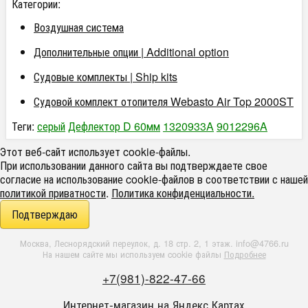
Категории:
Воздушная система
Дополнительные опции | Additional option
Судовые комплекты | Ship kits
Судовой комплект отопителя Webasto Air Top 2000ST
Теги:
серый
Дефлектор D 60мм
1320933A
9012296A
Этот веб-сайт использует cookie-файлы.
При использовании данного сайта вы подтверждаете свое
согласие на использование cookie-файлов в соответствии с нашей
политикой приватности
.
Политика конфиденциальности.
Подтверждаю
Москва, Леснорядский переулок, д. 18 стр. 2, 1 этаж. info@4766.ru
На нашем сайте мы используем cookie файлы
Подробнее
+7(981)-822-47-66
Интернет-магазин на
Яндекс Картах