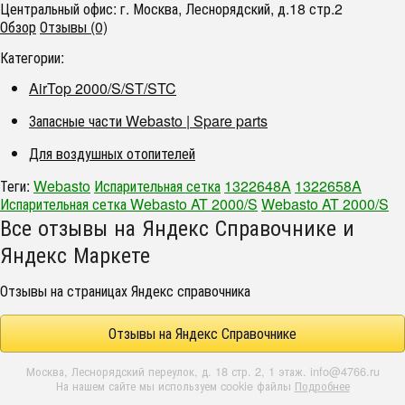
Центральный офис: г. Москва, Леснорядский, д.18 стр.2
Обзор
Отзывы (0)
Категории:
AirTop 2000/S/ST/STC
Запасные части Webasto | Spare parts
Для воздушных отопителей
Теги:
Webasto
Испарительная сетка
1322648A
1322658A
Испарительная сетка Webasto AT 2000/S
Webasto AT 2000/S
Все отзывы на Яндекс Справочнике и
Яндекс Маркете
Отзывы на страницах Яндекс справочника
Отзывы на Яндекс Справочнике
Москва, Леснорядский переулок, д. 18 стр. 2, 1 этаж. info@4766.ru
На нашем сайте мы используем cookie файлы
Подробнее