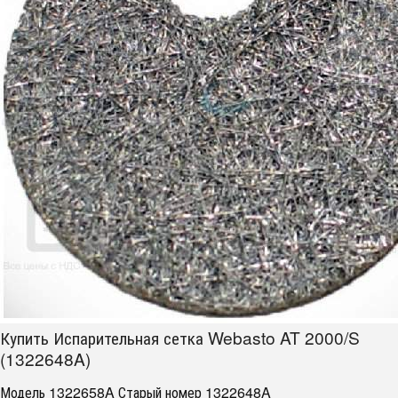
Купить Испарительная сетка Webasto AT 2000/S
(1322648A)
Модель 1322658A Старый номер 1322648A