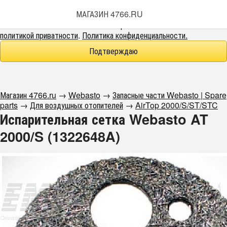
Этот веб-сайт использует cookie-файлы.
МАГАЗИН 4766.RU
При использовании данного сайта вы подтверждаете свое
согласие на использование cookie-файлов в соответствии с нашей
политикой приватности
.
Политика конфиденциальности.
Подтверждаю
Магазин 4766.ru
→
Webasto
→
Запасные части Webasto | Spare
parts
→
Для воздушных отопителей
→
AirTop 2000/S/ST/STC
Испарительная сетка Webasto AT
2000/S (1322648A)