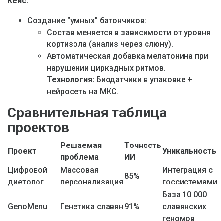
Кейс:
Создание "умных" батончиков:
Состав меняется в зависимости от уровня
кортизола (анализ через слюну).
Автоматическая добавка мелатонина при
нарушении циркадных ритмов.
Технология:
Биодатчики в упаковке +
нейросеть на МКС.
Сравнительная таблица
проектов
Решаемая
Точность
Проект
Уникальность
проблема
ИИ
Цифровой
Массовая
Интеграция с
85%
диетолог
персонализация
госсистемами
База 10 000
GenoMenu
Генетика славян
91%
славянских
геномов