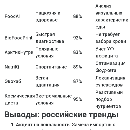
Анализ
Нацкухня и
визуальных
FoodAI
88%
здоровье
характеристик
еды
Быстрая
Не требует
BioFoodPrint
92%
диагностика
забора крови
Полярные
Учет УФ-
АрктикНутри
83%
условия
дефицита
Оптимизация
NutriIQ
Спортпитание
89%
бюджета
Веган-
Локализация
Экохаб
87%
адаптация
суперфудов
Реактивный
Космическая
Экстремальные
95%
подбор
диета
условия
нутриентов
Выводы: российские тренды
Акцент на локальность:
Замена импортных