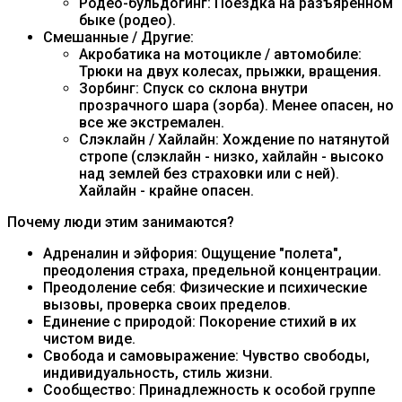
Родео-бульдогинг: Поездка на разъяренном
быке (родео).
Смешанные / Другие:
Акробатика на мотоцикле / автомобиле:
Трюки на двух колесах, прыжки, вращения.
Зорбинг: Спуск со склона внутри
прозрачного шара (зорба). Менее опасен, но
все же экстремален.
Слэклайн / Хайлайн: Хождение по натянутой
стропе (слэклайн - низко, хайлайн - высоко
над землей без страховки или с ней).
Хайлайн - крайне опасен.
Почему люди этим занимаются?
Адреналин и эйфория: Ощущение "полета",
преодоления страха, предельной концентрации.
Преодоление себя: Физические и психические
вызовы, проверка своих пределов.
Единение с природой: Покорение стихий в их
чистом виде.
Свобода и самовыражение: Чувство свободы,
индивидуальность, стиль жизни.
Сообщество: Принадлежность к особой группе