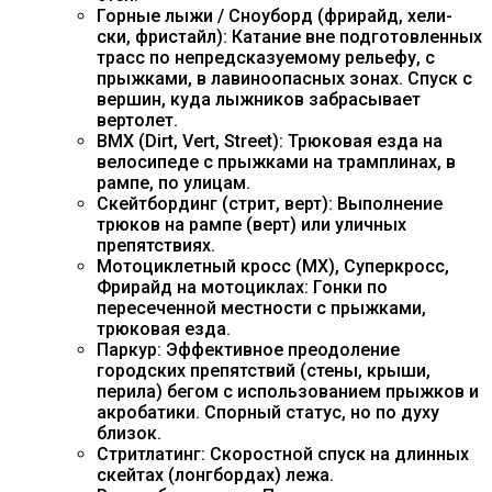
Горные лыжи / Сноуборд (фрирайд, хели-
ски, фристайл): Катание вне подготовленных
трасс по непредсказуемому рельефу, с
прыжками, в лавиноопасных зонах. Спуск с
вершин, куда лыжников забрасывает
вертолет.
BMX (Dirt, Vert, Street): Трюковая езда на
велосипеде с прыжками на трамплинах, в
рампе, по улицам.
Скейтбординг (стрит, верт): Выполнение
трюков на рампе (верт) или уличных
препятствиях.
Мотоциклетный кросс (MX), Суперкросс,
Фрирайд на мотоциклах: Гонки по
пересеченной местности с прыжками,
трюковая езда.
Паркур: Эффективное преодоление
городских препятствий (стены, крыши,
перила) бегом с использованием прыжков и
акробатики. Спорный статус, но по духу
близок.
Стритлатинг: Скоростной спуск на длинных
скейтах (лонгбордах) лежа.