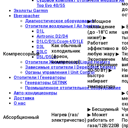
Судовой комплект отопителя Webasto Air
мо
Top Evo 40/55
до
Эхолоты Garmin
ос
Eberspacher
Диагностическое оборудование
▶ Мощное
Отопители воздушные | Air heaters
охлаждение
▶ 
D1L
(до -18°C или
це
Airtronic D2/D4
ниже!) ▶
тыс
D1LC/D1LCcom-t/D1LE
Работает
то
Как обычный
D3L
эффективно в
60
холодильник
D3LC
Компрессорный
любую жару ▶
Тя
(фреон,
D5L/D5Lc
Экономичен
Мо
компрессор)
Отопители Жидкостные | Liquid Heaters
(потребление
ви
Зависимые отопители | Dependent heaters
30-50 Вт) ▶
Не
Органы управления | Unit Control
Быстро
ка
Отопители | Генераторы
набирает
по
Генераторы GETINK
температуру
Промышленное отопительное оборудование
Авто-кондиционеры
▶ 
Доставка
ме
O нас
ох
▶ Бесшумный
Чу
Нагрев (газ/
▶ Может
к 
Абсорбционный
электричество)
работать от
По
газа/12В/220В
(п