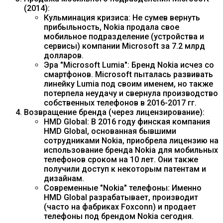
(2014):
Кульминация кризиса: Не сумев вернуть
прибыльность, Nokia продала свое
мобильное подразделение (устройства и
сервисы) компании Microsoft за 7.2 млрд
долларов.
Эра "Microsoft Lumia": Бренд Nokia исчез со
смартфонов. Microsoft пыталась развивать
линейку Lumia под своим именем, но также
потерпела неудачу и свернула производство
собственных телефонов в 2016-2017 гг.
Возвращение бренда (через лицензирование):
HMD Global: В 2016 году финская компания
HMD Global, основанная бывшими
сотрудниками Nokia, приобрела лицензию на
использование бренда Nokia для мобильных
телефонов сроком на 10 лет. Они также
получили доступ к некоторым патентам и
дизайнам.
Современные "Nokia" телефоны: Именно
HMD Global разрабатывает, производит
(часто на фабриках Foxconn) и продает
телефоны под брендом Nokia сегодня.