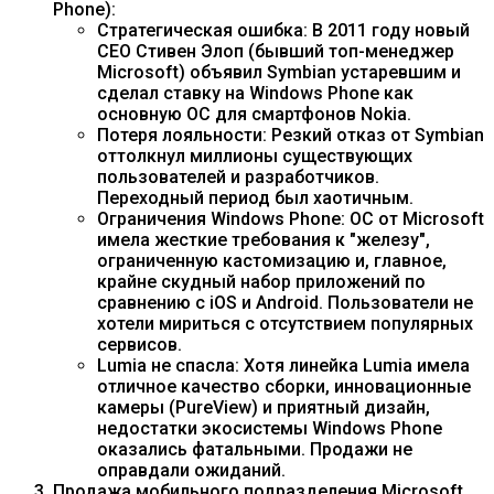
Phone):
Стратегическая ошибка: В 2011 году новый
CEO Стивен Элоп (бывший топ-менеджер
Microsoft) объявил Symbian устаревшим и
сделал ставку на Windows Phone как
основную ОС для смартфонов Nokia.
Потеря лояльности: Резкий отказ от Symbian
оттолкнул миллионы существующих
пользователей и разработчиков.
Переходный период был хаотичным.
Ограничения Windows Phone: ОС от Microsoft
имела жесткие требования к "железу",
ограниченную кастомизацию и, главное,
крайне скудный набор приложений по
сравнению с iOS и Android. Пользователи не
хотели мириться с отсутствием популярных
сервисов.
Lumia не спасла: Хотя линейка Lumia имела
отличное качество сборки, инновационные
камеры (PureView) и приятный дизайн,
недостатки экосистемы Windows Phone
оказались фатальными. Продажи не
оправдали ожиданий.
Продажа мобильного подразделения Microsoft