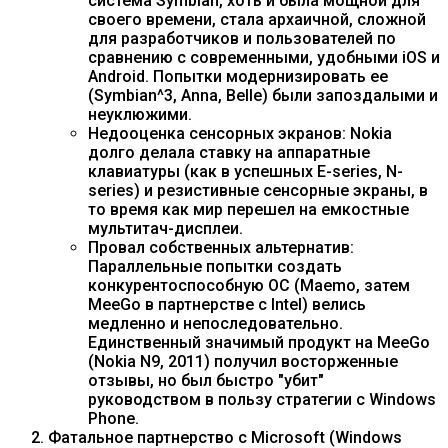
система Symbian, хоть и была мощной для
своего времени, стала архаичной, сложной
для разработчиков и пользователей по
сравнению с современными, удобными iOS и
Android. Попытки модернизировать ее
(Symbian^3, Anna, Belle) были запоздалыми и
неуклюжими.
Недооценка сенсорных экранов: Nokia
долго делала ставку на аппаратные
клавиатуры (как в успешных E-series, N-
series) и резистивные сенсорные экраны, в
то время как мир перешел на емкостные
мультитач-дисплеи.
Провал собственных альтернатив:
Параллельные попытки создать
конкурентоспособную ОС (Maemo, затем
MeeGo в партнерстве с Intel) велись
медленно и непоследовательно.
Единственный значимый продукт на MeeGo
(Nokia N9, 2011) получил восторженные
отзывы, но был быстро "убит"
руководством в пользу стратегии с Windows
Phone.
Фатальное партнерство с Microsoft (Windows