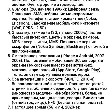
звонки. Очень дорогие и громоздкие.
GSM-эра (2G, начало 1990-х): Цифровая связь.
Появились SMS, небольшие монохромные
экраны. Телефоны стали компактнее (Nokia,
Ericsson). Зарождение мобильного интернета
(WAP, GPRS - 2.5G).
Эпоха мультимедиа (3G, начало 2000-х): Более
быстрый интернет. Цветные экраны, камеры,
MP3-плееры, игры, MMS. Появление первых
смартфонов (Nokia Symbian, BlackBerry) с почтой и
приложениями.
Смартфонная революция (iPhone и Android, 2007-
2008): Полноценные мобильные ОС, сенсорные
экраны (емкостные вместо резистивных),
магазины приложений (App Store, Google Play).
Телефон стал карманным компьютером.
Эра интеграции и скорости (4G/LTE, 2010-е):
Высокоскоростной интернет. Расцвет соцсетей,
стриминга, облачных сервисов. Улучшение камер
(множество модулей, ИИ-обработка), большие
яркие экраны, мощные процессоры. Биометрия
(отпечаток, лицо), NFC (бесконтактная оплата).
Настоящее время (5G и ИИ, 2020-е):