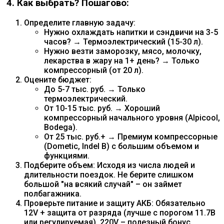
4. Как выбрать? Пошагово:
Определите главную задачу:
Нужно охлаждать напитки и сэндвичи на 3-5
часов? → Термоэлектрический (15-30 л).
Нужно везти заморозку, мясо, молочку,
лекарства в жару на 1+ день? → Только
компрессорный (от 20 л).
Оцените бюджет:
До 5-7 тыс. руб. → Только
термоэлектрический.
От 10-15 тыс. руб. → Хороший
компрессорный начального уровня (Alpicool,
Bodega).
От 25 тыс. руб.+ → Премиум компрессорные
(Dometic, Indel B) с большим объемом и
функциями.
Подберите объем: Исходя из числа людей и
длительности поездок. Не берите слишком
большой "на всякий случай" – он займет
полбагажника.
Проверьте питание и защиту АКБ: Обязательно
12V + защита от разряда (лучше с порогом 11.7В
или регулируемая). 220V – полезный бонус.