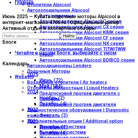
Главная
Отопители Alpicool
Автохолодильники Alpicool
Встраиваемые
Июнь 2025 — Купить лодочные моторы Alpicool в
Автохолодильники Alpicool C серия
интернет-магазине 4766.ru | Официальный дилер |
Автохолодильники Alpicool CX серия
Активный отдых и экспертные обзоры
Автохолодильники Alpicool K|MK серия
Найти
Автохолодильники Alpicool CF серия
Блоги
Автохолодильники Alpicool NX серия
Автохолодильники Alpicool T|TW|TWW
Читайте в нашем блоге, выбирайте с умом
серия
Автохолодильники Alpicool BD|BCD серия
Календарь
Автокондиционеры Lendern
Лодочные Моторы
2025
Webasto
Июнь (72)
Воздушные отопители | Air heaters
Май (184)
Отопители Жидкостные | Liquid Heaters
2024
Предпусковой прогрев двигателя с
Ноябрь (2)
салоном
Октябрь (4)
Предпусковой прогрев двигателя
2022
Диагностическое оборудование | Diagnostic
Февраль (3)
equipment
Дополнительные опции | Additional option
2021
Воздушная система
Декабрь (2)
Выхлопная система
Октябрь (4)
Жидкостная система