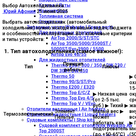
Катера / Яхты
Выбор Автохолодильника
Кронштейны
Юрий Афонин
21 июня 2025
Топливная система
Электрика
Выбрать автохолодильник (автомобильный
Запасные части Webasto | Spare parts
холодильник) нужно исходя из ваших задач, бюджета
Для воздушных отопителей
и особенностей эксплуатации. Вот ключевые критерии
AirTop 2000/S/ST/STC
и типы устройств:
AirTop 3500/5000/3500ST /
5000ST/Evo 3900 / 5500
1. Тип автохолодильника (самое важное!):
Airtop Evo 40/55
Для жидкостных отопителей
Принцип
Thermo 230 / 300 / 350 / DW 230 /
Тип
Плюсы
работы
DW 300 / DW 350
Thermo 50
▶ 
Thermo 90/S/ST/Pro
ох
Thermo E200 / E320
15
Thermo Top E/C/Z
▶ Низкая цена
ок
Thermo Top Evo 4/5
(от 2-5 тыс.
ср
Thermo Top V / VEvo
руб.) ▶ Тихий ▶
жа
Отопители воздушные | Air heaters
Элемент
Малый вес ▶
вн
Термоэлектрический
Отопители жидкостные | Liquid heaters
Пельтье
Может
вс
Судовые комплекты | Ship kits
работать как
▶ 
Судовой комплект отопителя Webasto Air
подогреватель
мн
Top 2000ST
(до +50-65°C)
(5