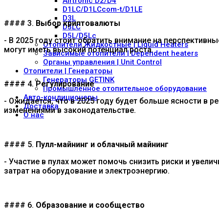
Airtronic D2/D4
D1LC/D1LCcom-t/D1LE
D3L
#### 3.
Выбор криптовалюты
D3LC
D5L/D5Lc
- В 2025 году стоит обратить внимание на перспектив
Отопители Жидкостные | Liquid Heaters
могут иметь высокий потенциал роста.
Зависимые отопители | Dependent heaters
Органы управления | Unit Control
Отопители | Генераторы
Генераторы GETINK
#### 4.
Регулирование
Промышленное отопительное оборудование
Авто-кондиционеры
- Ожидается, что в 2025 году будет больше ясности в 
Доставка
изменениями в законодательстве.
O нас
#### 5.
Пулл-майнинг и облачный майнинг
- Участие в пулах может помочь снизить риски и увели
затрат на оборудование и электроэнергию.
#### 6.
Образование и сообщество