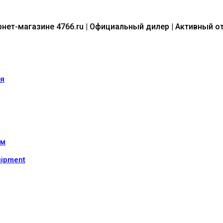
рнет-магазине 4766.ru | Официальный дилер | Активный 
ия
ом
uipment