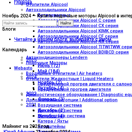
Главная
Отопители Alpicool
Автохолодильники Alpicool
Встраиваемые
Ноябрь 2024 — Купить лодочные моторы Alpicool в инте
Автохолодильники Alpicool C серия
Найти
Автохолодильники Alpicool CX серия
Блоги
Автохолодильники Alpicool K|MK серия
Автохолодильники Alpicool CF серия
Читайте в нашем блоге, выбирайте с умом
Автохолодильники Alpicool NX серия
Автохолодильники Alpicool T|TW|TWW сер
Календарь
Автохолодильники Alpicool BD|BCD серия
Автокондиционеры Lendern
2025
Лодочные Моторы
Июнь (72)
Webasto
Май (184)
Воздушные отопители | Air heaters
2024
Отопители Жидкостные | Liquid Heaters
Ноябрь (2)
Предпусковой прогрев двигателя с салон
Октябрь (4)
Предпусковой прогрев двигателя
2022
Диагностическое оборудование | Diagnostic eq
Февраль (3)
Дополнительные опции | Additional option
2021
Воздушная система
Декабрь (2)
Выхлопная система
Жидкостная система
Октябрь (4)
Катера / Яхты
Майнинг на 2025 год
Кронштейны
Юрий Афонин
21 ноября 2024
Топливная система