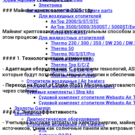
Электрика
### Майнинг криптовалют в 2025 году
Запасные части Webasto | Spare parts
Для воздушных отопителей
AirTop 2000/S/ST/STC
AirTop 3500/5000/3500ST / 5000ST/Ev
Майнинг криптовалют остается актуальным способом за
Airtop Evo 40/55
этом процессе.
Для жидкостных отопителей
Thermo 230 / 300 / 350 / DW 230 / DW
Thermo 50
Thermo 90/S/ST/Pro
#### 1.
Технологические изменения
Thermo E200 / E320
Thermo Top E/C/Z
-
Адаптация оборудования
: С развитием технологий, 
Thermo Top Evo 4/5
которые будут потреблять меньше энергии и обеспечи
Thermo Top V / VEvo
Отопители воздушные | Air heaters
-
Переход на Proof of Stake (PoS)
: Многие криптовалют
Отопители жидкостные | Liquid heaters
через стейкинг.
Судовые комплекты | Ship kits
Судовой комплект отопителя Webasto Air 
Судовой комплект отопителя Webasto Air T
Эхолоты Garmin
#### 2.
Энергоэффективность
Eberspacher
Диагностическое оборудование
- Учитывая высокие затраты на электроэнергию, майн
Отопители воздушные | Air heaters
источников, таких как солнечные панели или ветровые 
D1L