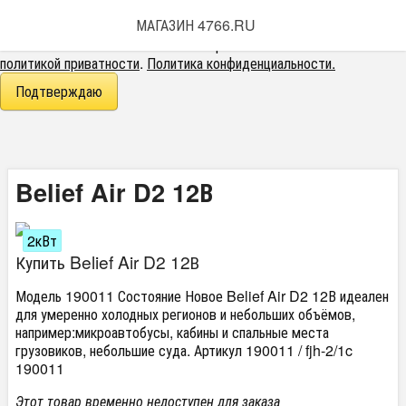
Этот веб-сайт использует cookie-файлы.
МАГАЗИН 4766.RU
При использовании данного сайта вы подтверждаете свое
согласие на использование cookie-файлов в соответствии с нашей
политикой приватности
.
Политика конфиденциальности.
Подтверждаю
Belief Air D2 12В
2кВт
Купить Belief Air D2 12В
Модель 190011 Состояние Новое Belief Air D2 12В идеален
для умеренно холодных регионов и небольших объёмов,
например:микроавтобусы, кабины и спальные места
грузовиков, небольшие суда. Артикул 190011 / fjh-2/1c
190011
Этот товар временно недоступен для заказа