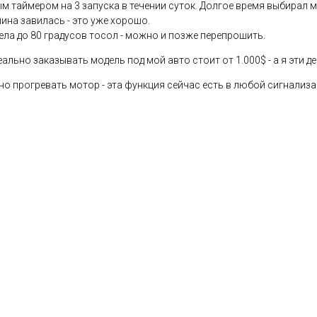
м таймером на 3 запуска в течении суток. Долгое время выбирал ме
шина завилась - это уже хорошо.
ла до 80 градусов тосол - можно и позже перепрошить.
еально заказывать модель под мой авто стоит от 1.000$ - а я эти де
но прогревать мотор - эта функция сейчас есть в любой сигнализа