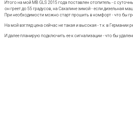
Итого на мой MB GLS 2015 года поставлен отопитель - с суточны
он греет до 55 градусов, на Сахалине зимой - если дизельная ма
При необходимости можно старт прошить в комфорт - что бы гре
На мой взгляд цена сейчас не такая и высокая - т.к. в Германии р
И далее планирую подключить ее к сигнализации - что бы удален