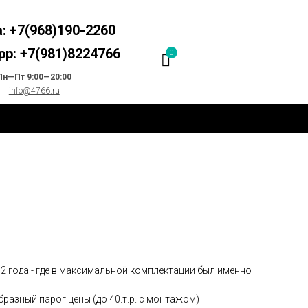
: +7(968)190-2260
p: +7(981)8224766
0
Пн—Пт 9:00—20:00
info@4766.ru
2 года - где в максимальной комплектации был именно
бразный парог цены (до 40.т.р. с монтажом)