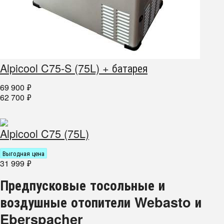
Alpicool C75-S (75L) + батарея
69 900
₽
62 700
₽
Alpicool C75 (75L)
Выгодная цена
31 999
₽
Предпусковые тосольные и
воздушные отопители Webasto и
Eberspacher