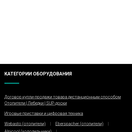
КАТЕГОРИИ ОБОРУДОВАНИЯ
Договор купли-продажи товара дистанционным способом
Отопители | Лебедки | SUP-доски
Игровые приставки и цифровая техника
Webasto (отопители)
Eberspacher (отопители)
Alpicool (холодильники)