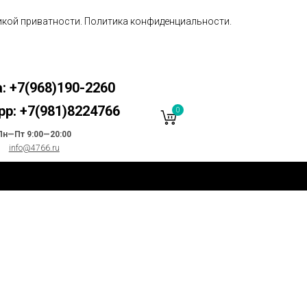
икой приватности
.
Политика конфиденциальности.
: +7(968)190-2260
p: +7(981)8224766
0
Пн—Пт 9:00—20:00
info@4766.ru