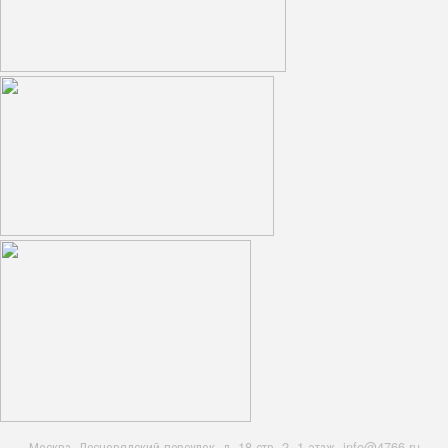
Москва, Леснорядский переулок, д. 18 стр. 2, 1 этаж. info@4766.ru