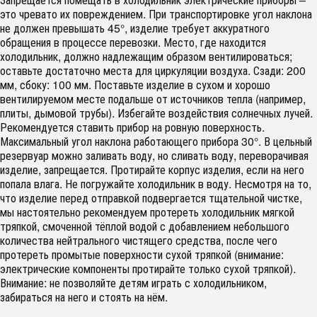
это чревато их повреждением. При транспортировке угол наклона
не должен превышать 45°, изделие требует аккуратного
обращения в процессе перевозки. Место, где находится
холодильник, должно надлежащим образом вентилироваться;
оставьте достаточно места для циркуляции воздуха. Сзади: 200
мм, сбоку: 100 мм. Поставьте изделие в сухом и хорошо
вентилируемом месте подальше от источников тепла (например,
плиты, дымовой трубы). Избегайте воздействия солнечных лучей.
Рекомендуется ставить прибор на ровную поверхность.
Максимальный угол наклона работающего прибора 30°. В цельный
резервуар можно заливать воду, но сливать воду, переворачивая
изделие, запрещается. Протирайте корпус изделия, если на него
попала влага. Не погружайте холодильник в воду. Несмотря на то,
что изделие перед отправкой подвергается тщательной чистке,
мы настоятельно рекомендуем протереть холодильник мягкой
тряпкой, смоченной тёплой водой с добавлением небольшого
количества нейтрального чистящего средства, после чего
протереть промытые поверхности сухой тряпкой (внимание:
электрические компоненты протирайте только сухой тряпкой).
Внимание: не позволяйте детям играть с холодильником,
забираться на него и стоять на нём.