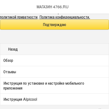
Этот веб-сайт использует cookie-файлы.
МАГАЗИН 4766.RU
При использовании данного сайта вы подтверждаете свое
согласие на использование cookie-файлов в соответствии с нашей
политикой приватности
.
Политика конфиденциальности.
Подтверждаю
Назад
Обзор
Отзывы
​​​Инструкция по установке и настройке мобильного
приложения
Инструкция Alpicool